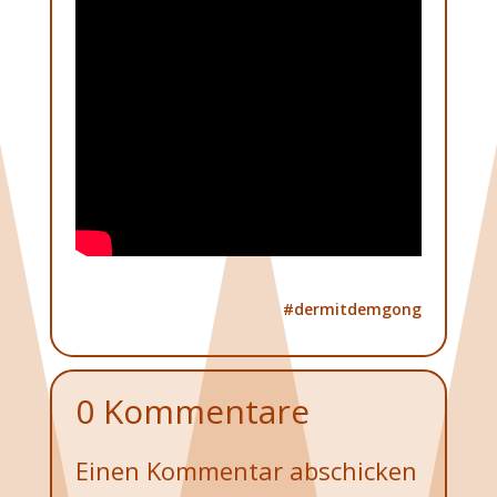
#dermitdemgong
0 Kommentare
Einen Kommentar abschicken