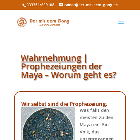
033361/809108
rainer@der-mit-dem-gong.de
Wahrnehmung
|
Prophezeiungen der
Maya – Worum geht es?
Wir selbst sind die Prophezeiung.
Was fällt den
meisten zu den
Maya ein: Ein
Volk, das
untergegangen