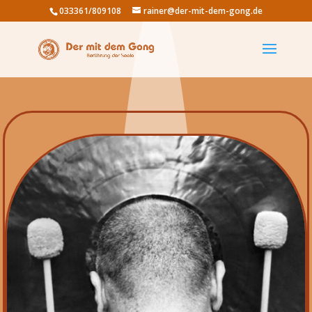
033361/809108
rainer@der-mit-dem-gong.de