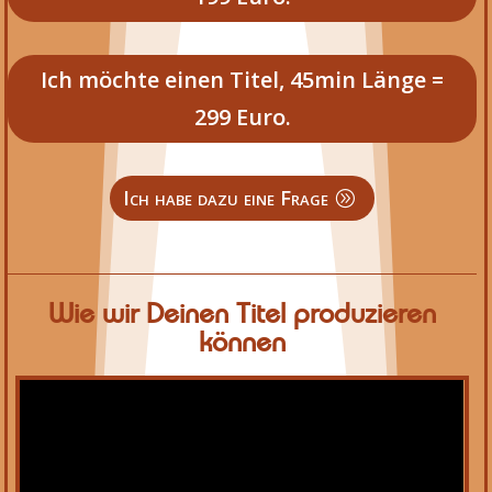
Ich möchte einen Titel, 45min Länge =
299 Euro.
Ich habe dazu eine Frage
Wie wir Deinen Titel produzieren
können