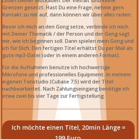
Lösen Deiner Blockaden. Der Vielfalt sind keine
Grenzen gesetzt. Hast Du eine Frage, nehme gern
Kontakt zu mir
auf, dann können wir über alles reden.
Bevor ich mich an den Gong setze, verbinde ich mich
mit Deiner Thematik / der Person und der Gong sagt
mir, wie ich beginnen soll. Dann spielen mein Gong und
ich für Dich. Den fertigen Titel erhältst Du per Mail als
gute mp3-Datei (oder in einem anderen Format).
Für die Aufnahmen benutze ich hochwertige
Mikrofone und professionelles Equipment. In meinem
eigenen Tonstudio (Cubase 7.5) wird der Titel
nachbearbeitet. Nach Zahlungseingang benötige ich
etwa zwei bis vier Tage zur Fertigstellung.
Ich möchte einen Titel, 20min Länge =
199 Euro.