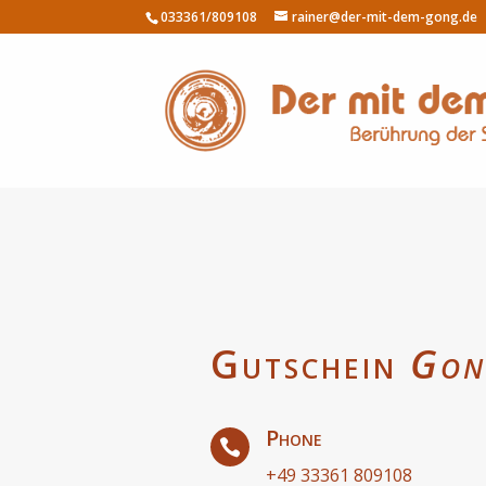
033361/809108
rainer@der-mit-dem-gong.de
Gutschein
Gon
Phone

+49 33361 809108